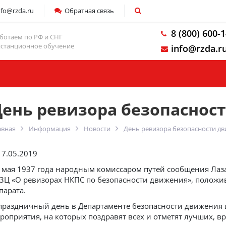
nfo@rzda.ru
Обратная связь
8 (800) 600-
ботаем по РФ и СНГ
станционное обучение
info@rzda.r
Компания
День ревизора безопаснос
авная
Информация
Новости
День ревизора безопасности д
17.05.2019
 мая 1937 года народным комиссаром путей сообщения Лаз
3Ц «О ревизорах НКПС по безопасности движения», полож
парата.
праздничный день в Департаменте безопасности движения 
роприятия, на которых поздравят всех и отметят лучших, в