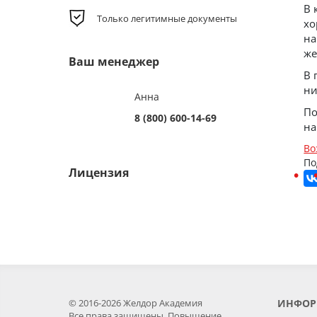
В 
Только легитимные документы
хо
на
же
Ваш менеджер
В 
ни
Анна
По
8 (800) 600-14-69
на
Во
По
Лицензия
© 2016-2026 Желдор Академия
ИНФОР
Все права защищены. Повышение