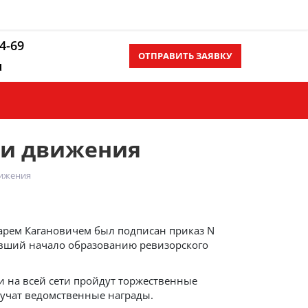
14-69
ОТПРАВИТЬ ЗАЯВКУ
u
Контакты
Еще
ти движения
вижения
арем Кагановичем был подписан приказ N
ивший начало образованию ревизорского
и на всей сети пройдут торжественные
ручат ведомственные награды.