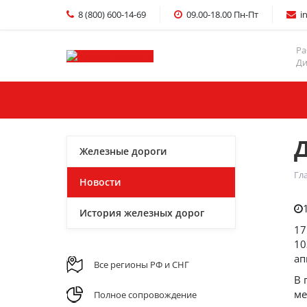
8 (800) 600-14-69
09.00-18.00 Пн-Пт
i
Ра
Ди
Главная
Услуги
Железные дороги
Гл
Новости
История железных дорог
17
10
ап
Все регионы РФ и СНГ
В 
ме
Полное сопровождение