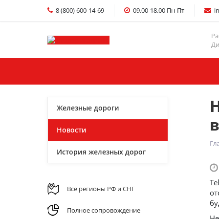
8 (800) 600-14-69
09.00-18.00 Пн-Пт
i
Ра
Ди
Главная
Услуги
Н
Железные дороги
в
Новости
Гл
История железных дорог
Te
Все регионы РФ и СНГ
от
бу
Полное сопровождение
Не