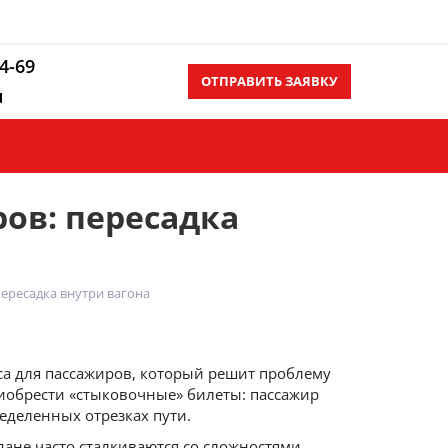
14-69
ОТПРАВИТЬ ЗАЯВКУ
u
Контакты
Еще
ов: пересадка
пересадка внутри вагона
иса для пассажиров, который решит проблему
риобрести «стыковочные» билеты: пассажир
ределенных отрезках пути.
дане часто сталкиваются со сложностями