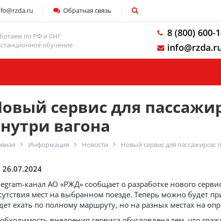
nfo@rzda.ru
Обратная связь
8 (800) 600-
ботаем по РФ и СНГ
станционное обучение
info@rzda.r
Компания
овый сервис для пассажир
нутри вагона
авная
Информация
Новости
Новый сервис для пассажиров: 
26.07.2024
legram-канал АО «РЖД» сообщает о разработке нового серв
сутствия мест на выбранном поезде. Теперь можно будет п
дет ехать по полному маршруту, но на разных местах на оп
обходимость внедрения сервиса обусловлена тем, что граж