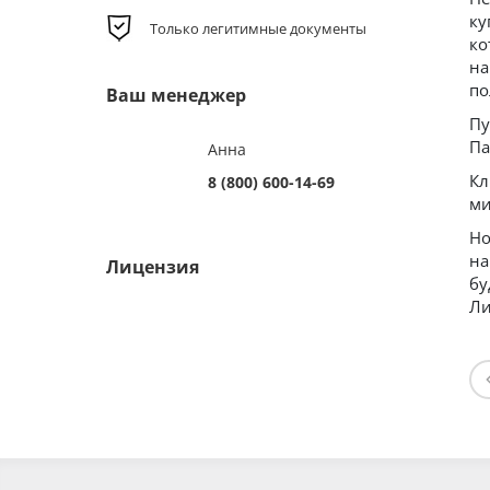
ку
Только легитимные документы
ко
на
по
Ваш менеджер
Пу
Па
Анна
Кл
8 (800) 600-14-69
ми
Но
на
Лицензия
бу
Ли