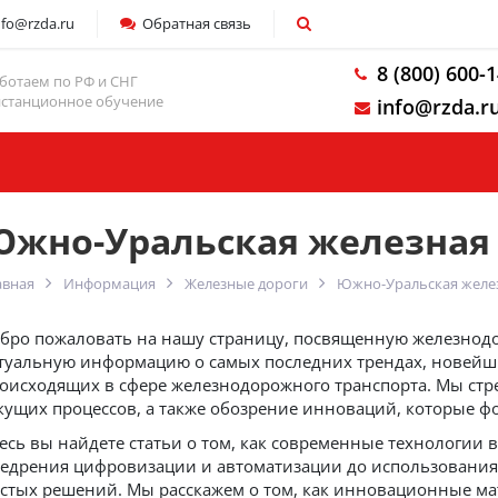
nfo@rzda.ru
Обратная связь
8 (800) 600-
ботаем по РФ и СНГ
станционное обучение
info@rzda.r
Компания
Южно-Уральская железная 
авная
Информация
Железные дороги
Южно-Уральская желе
бро пожаловать на нашу страницу, посвященную железнодо
туальную информацию о самых последних трендах, новейш
оисходящих в сфере железнодорожного транспорта. Мы стр
кущих процессов, а также обозрение инноваций, которые ф
есь вы найдете статьи о том, как современные технологии 
едрения цифровизации и автоматизации до использования
стых решений. Мы расскажем о том, как инновационные ма