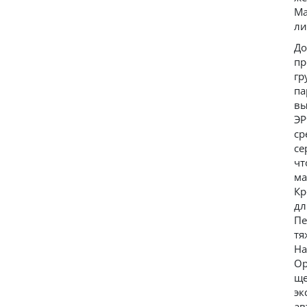
Ма
ли
До
пр
гр
па
вы
ЭР
ср
се
чт
ма
Кр
дл
Пе
тя
На
Ор
ще
эк
ав