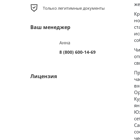
же
Только легитимные документы
Кр
но
Ваш менеджер
ст
ис
со
Анна
Чи
8 (800) 600-14-69
от
св
Пр
Лицензия
ча
вх
Ор
Ку
ян
Юж
се
Са
со
че