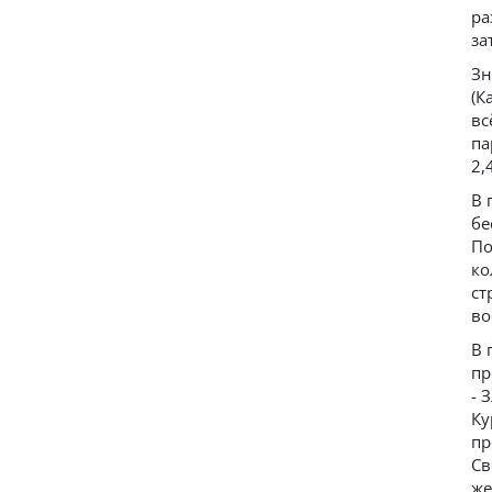
ра
за
Зн
(К
вс
па
2,
В 
бе
По
ко
ст
во
В 
пр
- 
Ку
пр
Св
же