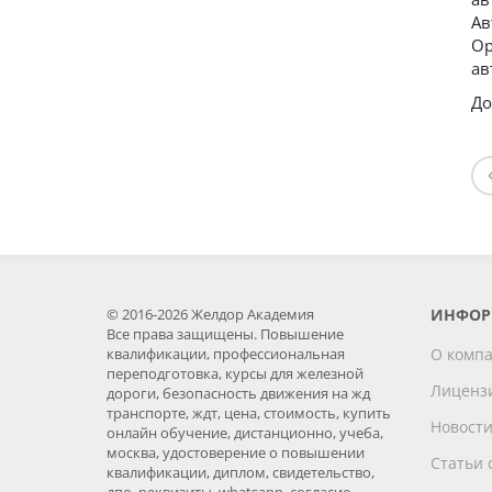
Ав
Ор
ав
До
© 2016-2026 Желдор Академия
ИНФОР
Все права защищены. Повышение
квалификации, профессиональная
О комп
переподготовка, курсы для железной
Лиценз
дороги, безопасность движения на жд
транспорте, ждт, цена, стоимость, купить
Новост
онлайн обучение, дистанционно, учеба,
москва, удостоверение о повышении
Статьи 
квалификации, диплом, свидетельство,