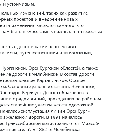
м и устойчивым.
ональных изменений, таких как развитие
урных проектов и внедрение новых
е эти изменения касаются каждого, кто
 вам быть в курсе самых важных и интересных
железных дорог и какие перспективы
ециалисты, путешественники или компании,
 Курганской, Оренбургской областей, а также
ение дороги в Челябинске. В состав дороги
Петропавловское, Карталинское, Орское,
9 км. Основные узловые станции: Челябинск,
 Оренбург, Бердяуш. Дорога образована в
иянии с рядом линий, проходящих по районам
дятся старейшие участки железнодорожной
7 началась эксплуатация линии Оренбург -
ой железной дороги. В 1891 началось
ю Транссибирской магистрали, от ст. Миасс (в
мятная стела). В 1882 от Челябинска