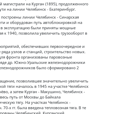
й магистрали на Курган (1895), продолженного
ути на линии Челябинск - Екатеринбург.
ли построены линии Челябинск - Синарская
пути и оборудован путь автоблокировкой на
мя в эксплуатацию были приняты мощные
ая к 1940, позволила увеличить грузооборот в
роприятий, обеспечивших первоочередное и
ряда узлов и станций, строительство новых.
для фронта организованы паровозные
 ряде др. Южно-Уральские железнодорожники
 железнодорожников было сформировано 2
нащение, позволившее значительно увеличить
ой тяги началось в 1945 на участке Челябинск
чёво, а затем Курган - Макушино, Челябинск -
о весь путь от Москвы до Байкала
ескую тягу. На участках Челябинск -
 70-х гг. была введена тепловозная тяга. В те
ированы Челябинский, Курганский,