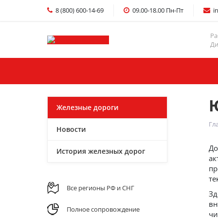
8 (800) 600-14-69
09.00-18.00 Пн-Пт
i
Ра
Ди
Главная
Услуги
Железные дороги
Гл
Новости
До
История железных дорог
ак
пр
те
Все регионы РФ и СНГ
Зд
вн
Полное сопровождение
чи