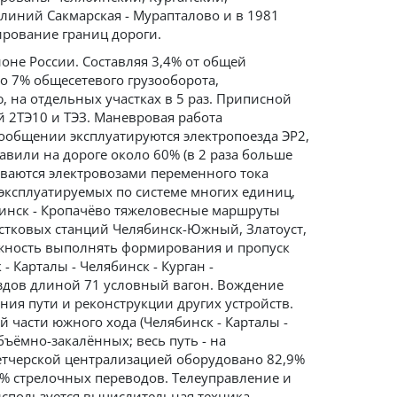
 линий Сакмарская - Мурапталово и в 1981
рование границ дороги.
оне России. Составляя 3,4% от общей
о 7% общесетевого грузооборота,
, на отдельных участках в 5 раз. Приписной
й 2ТЭ10 и ТЭЗ. Маневровая работа
ообщении эксплуатируются электропоезда ЭР2,
авили на дороге около 60% (в 2 раза больше
иваются электровозами переменного тока
, эксплуатируемых по системе многих единиц,
бинск - Кропачёво тяжеловесные маршруты
частковых станций Челябинск-Южный, Златоуст,
ожность выполнять формирования и пропуск
 Карталы - Челябинск - Курган -
ездов длиной 71 условный вагон. Вождение
ия пути и реконструкции других устройств.
й части южного хода (Челябинск - Карталы -
объёмно-закалённых; весь путь - на
етчерской централизацией оборудовано 82,9%
0% стрелочных переводов. Телеуправление и
используется вычислительная техника.