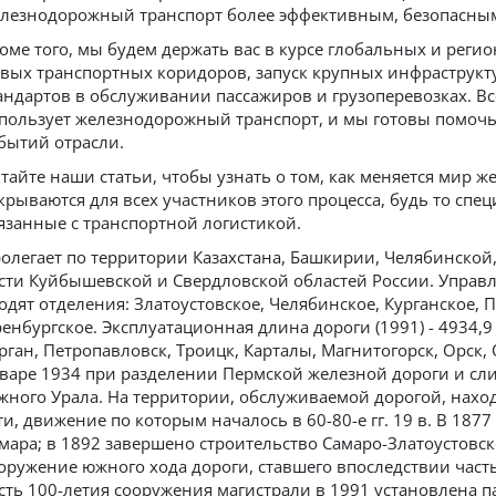
лезнодорожный транспорт более эффективным, безопасны
оме того, мы будем держать вас в курсе глобальных и реги
вых транспортных коридоров, запуск крупных инфраструкт
андартов в обслуживании пассажиров и грузоперевозках. Вс
пользует железнодорожный транспорт, и мы готовы помочь
бытий отрасли.
тайте наши статьи, чтобы узнать о том, как меняется мир 
крываются для всех участников этого процесса, будь то сп
язанные с транспортной логистикой.
олегает по территории Казахстана, Башкирии, Челябинской,
сти Куйбышевской и Свердловской областей России. Управл
одят отделения: Златоустовское, Челябинское, Курганское, 
енбургское. Эксплуатационная длина дороги (1991) - 4934,
рган, Петропавловск, Троицк, Карталы, Магнитогорск, Орск,
варе 1934 при разделении Пермской железной дороги и сл
ного Урала. На территории, обслуживаемой дорогой, нахо
ти, движение по которым началось в 60-80-е гг. 19 в. В 187
мара; в 1892 завершено строительство Самаро-Златоустовск
оружение южного хода дороги, ставшего впоследствии часть
сть 100-летия сооружения магистрали в 1991 установлена па