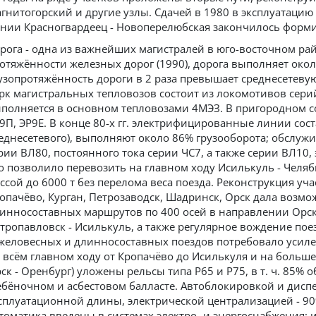
гнитогорский и другие узлы. Сдачей в 1980 в эксплуатацию
нии Красногвардеец - Новоперелюбская закончилось форми
рога - одна из важнейших магистралей в юго-восточном рай
отяжённости железных дорог (1990), дорога выполняет окол
узопротяжённость дороги в 2 раза превышает среднесетевую
рк магистральных тепловозов состоит из локомотивов сери
полняется в основном тепловозами 4МЭЗ. В пригородном с
9П, ЭР9Е. В конце 80-х гг. электрифицированные линии сост
еднесетевого), выполняют около 86% грузооборота; обслуж
рии ВЛ80, постоянного тока серии ЧС7, а также серии ВЛ10
о позволило перевозить на главном ходу Исилькуль - Челя
ссой до 6000 т без перелома веса поезда. Реконструкция у
опачёво, Курган, Петрозаводск, Шадринск, Орск дала возм
инносоставных маршрутов по 400 осей в направлении Орск -
тропавловск - Исилькуль, а также регулярное вождение по
желовесных и длинносоставных поездов потребовало усилен
 всём главном ходу от Кропачёво до Исилькуля и на больше
ск - Оренбург) уложены рельсы типа Р65 и Р75, в т. ч. 85% 
бёночном и асбестовом балласте. Автоблокировкой и дисп
сплуатационной длины, электрической централизацией - 9
томатика введены в системах электро- и энергоснабжения; 