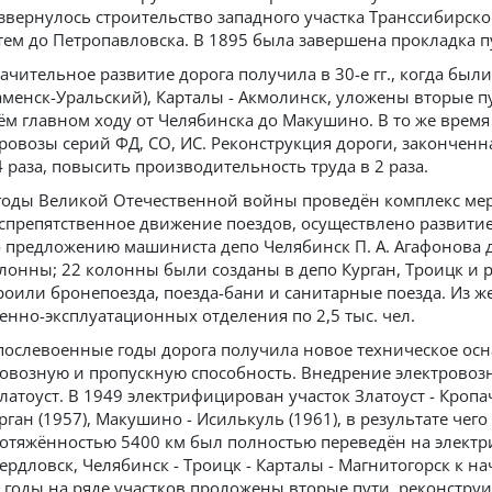
звернулось строительство западного участка Транссибирско
тем до Петропавловска. В 1895 была завершена прокладка п
ачительное развитие дорога получила в 30-е гг., когда бы
аменск-Уральский), Карталы - Акмолинск, уложены вторые 
ём главном ходу от Челябинска до Макушино. В то же вре
ровозы серий ФД, СО, ИС. Реконструкция дороги, законченн
4 раза, повысить производительность труда в 2 раза.
годы Великой Отечественной войны проведён комплекс ме
спрепятственное движение поездов, осуществлено развитие 
 предложению машиниста депо Челябинск П. А. Агафонова 
лонны; 22 колонны были созданы в депо Курган, Троицк и
роили бронепоезда, поезда-бани и санитарные поезда. Из
енно-эксплуатационных отделения по 2,5 тыс. чел.
послевоенные годы дорога получила новое техническое ос
овозную и пропускную способность. Внедрение электровозн
Златоуст. В 1949 электрифицирован участок Златоуст - Кропа
рган (1957), Макушино - Исилькуль (1961), в результате чег
отяжённостью 5400 км был полностью переведён на электрич
ердловск, Челябинск - Троицк - Карталы - Магнитогорск к нач.
 годы на ряде участков проложены вторые пути, реконстру