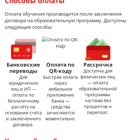
Способы оплаты
Оплата обучения производится после заключения
договора на образовательную программу. Доступны
следующие способы:
Банковские
Оплата по
Рассрочка
переводы
QR-коду
Доступна для
физических лиц
Для
Быстрая оплата
— оплата
юридических
через
образовательной
лиц и ИП —
мобильное
программы
оплата по
приложение
частями без
безналичному
банка —
процентов и
расчёту на
средства
переплат.
основании счёта
зачисляются
и заключённого
моментально.
договора.