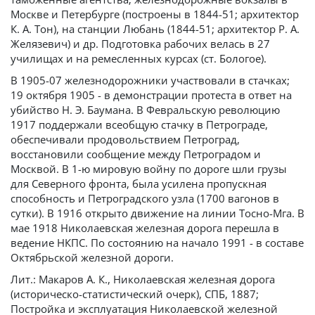
Москве и Петербурге (построены в 1844-51; архитектор
К. А. Тон), на станции Любань (1844-51; архитектор Р. А.
Желязевич) и др. Подготовка рабочих велась в 27
училищах и на ремесленных курсах (ст. Бологое).
В 1905-07 железнодорожники участвовали в стачках;
19 октября 1905 - в демонстрации протеста в ответ на
убийство Н. Э. Баумана. В Февральскую революцию
1917 поддержали всеобщую стачку в Петрограде,
обеспечивали продовольствием Петроград,
восстановили сообщение между Петроградом и
Москвой. В 1-ю мировую войну по дороге шли грузы
для Северного фронта, была усилена пропускная
способность и Петроградского узла (1700 вагонов в
сутки). В 1916 открыто движение на линии Тосно-Мга. В
мае 1918 Николаевская железная дорога перешла в
ведение НКПС. По состоянию на начало 1991 - в составе
Октябрьской железной дороги.
Лит.: Макаров А. К., Николаевская железная дорога
(историческо-статистический очерк), СПБ, 1887;
Постройка и эксплуатация Николаевской железной