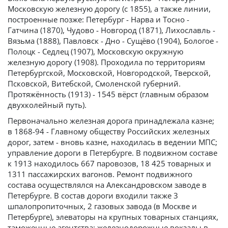
Московскую железную дорогу (с 1855), а также линии,
построенные позже: Петербург - Нарва и Тосно -
Гатчина (1870), Чудово - Новгород (1871), Лихославль -
Вязьма (1888), Павловск - Дно - Сущёво (1904), Бологое -
Полоцк - Седлец (1907), Московскую окружную
железную дорогу (1908). Проходила по территориям
Петербургской, Московской, Новгородской, Тверской,
Псковской, Витебской, Смоленской губерний.
Протяжённость (1913) - 1545 вёрст (главным образом
двухколейный путь).
Первоначально железная дорога принадлежала казне;
в 1868-94 - Главному обществу Российских железных
дорог, затем - вновь казне, находилась в ведении МПС;
управление дороги в Петербурге. В подвижном составе
к 1913 находилось 667 паровозов, 18 425 товарных и
1311 пассажирских вагонов. Ремонт подвижного
состава осуществлялся на Александровском заводе в
Петербурге. В состав дороги входили также 3
шпалопропиточных, 2 газовых завода (в Москве и
Петербурге), элеваторы на крупных товарных станциях,
таможенные агентства; железнодорожные вокзалы в