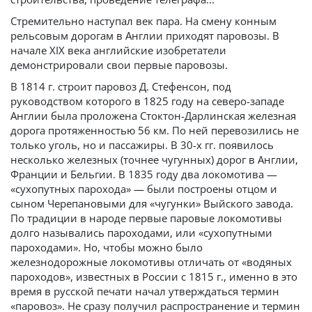
Стремительно наступал век пара. На смену конным
рельсовым дорогам в Англии приходят паровозы. В
начале XIX века английские изобретатели
демонстрировали свои первые паровозы.
В 1814 г. строит паровоз Д. Стефенсон, под
руководством которого в 1825 году на северо-западе
Англии была проложена Стоктон-Дарлинская железная
дорога протяженностью 56 км. По ней перевозились не
только уголь, но и пассажиры. В 30-х гг. появилось
несколько железных (точнее чугунных) дорог в Англии,
Франции и Бельгии. В 1835 году два локомотива —
«сухопутных парохода» — были построены отцом и
сыном Черепановыми для «чугунки» Выйского завода.
По традиции в народе первые паровые локомотивы
долго назывались пароходами, или «сухопутными
пароходами». Но, чтобы можно было
железнодорожные локомотивы отличать от «водяных
пароходов», известных в России с 1815 г., именно в это
время в русской печати начал утверждаться термин
«паровоз». Не сразу получил распространение и термин