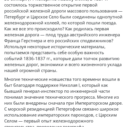
состоялось торжественное открытие первой
российской железной дороги массового пользования —
Петербург и Царское Село были соединены однопутной
железнодорожной колеей, по которой пошли поезда.
Как же все это происходило? Как родилась первая
железная дорога — плод труда австрийского инженера
Франца Герстнера и его российских сподвижников?
Используя некоторые исторические материалы,
попытаемся представить себе особую важность
событий 1836-1837 гг., которые дали толчок развитию
железных дорог, экономики и всего жизненного уклада
нашей огромной страны.
Многие технические новшества того времени вошли в
быт благодаря поддержке Николая I, который как
бывший генерал-инспектор по инженерной части
понимал значение технического прогресса. Многие из
них были внедрены сначала при Императорском дворе.
С морской резиденцией Петергофом связано широкое
использование императорских пароходов, с Царским
Селом — первый опыт железнодорожного
строительства, проведение телеграфа...