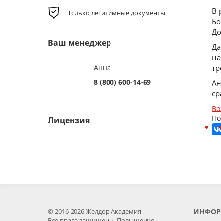
В 
Только легитимные документы
Бо
До
Ваш менеджер
Да
на
Анна
тр
8 (800) 600-14-69
Ан
ср
Во
По
Лицензия
© 2016-2026 Желдор Академия
ИНФОР
Все права защищены. Повышение