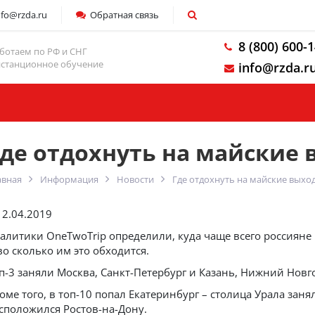
nfo@rzda.ru
Обратная связь
8 (800) 600-
ботаем по РФ и СНГ
станционное обучение
info@rzda.r
Компания
Где отдохнуть на майские
авная
Информация
Новости
Где отдохнуть на майские выхо
12.04.2019
алитики OneTwoTrip определили, куда чаще всего россияне
во сколько им это обходится.
п-3 заняли Москва, Санкт-Петербург и Казань, Нижний Новг
оме того, в топ-10 попал Екатеринбург – столица Урала заня
сположился Ростов-на-Дону.