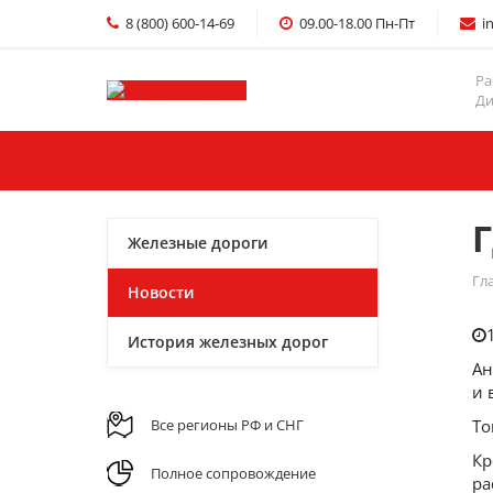
8 (800) 600-14-69
09.00-18.00 Пн-Пт
i
Ра
Ди
Главная
Услуги
Железные дороги
Гл
Новости
История железных дорог
Ан
и 
Все регионы РФ и СНГ
То
Кр
Полное сопровождение
ра