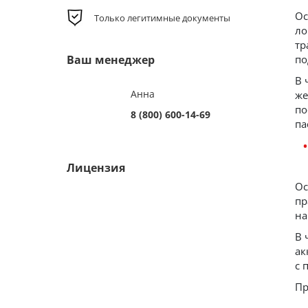
Ос
Только легитимные документы
ло
тр
Ваш менеджер
по
В 
Анна
же
по
8 (800) 600-14-69
па
Лицензия
Ос
пр
на
В 
ак
с 
Пр