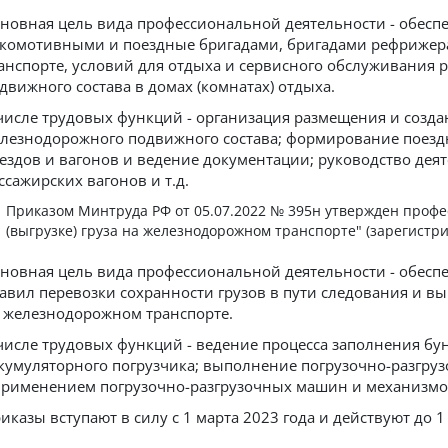
новная цель вида профессиональной деятельности - обеспе
комотивными и поездные бригадами, бригадами рефрижер
анспорте, условий для отдыха и сервисного обслуживания
движного состава в домах (комнатах) отдыха.
числе трудовых функций - организация размещения и созда
лезнодорожного подвижного состава; формирование поезд
ездов и вагонов и ведение документации; руководство дея
ссажирских вагонов и т.д.
Приказом Минтруда РФ от 05.07.2022 № 395н утвержден профе
(выгрузке) груза на железнодорожном транспорте" (зарегистри
новная цель вида профессиональной деятельности - обесп
авил перевозки сохранности грузов в пути следования и 
 железнодорожном транспорте.
числе трудовых функций - ведение процесса заполнения бу
кумуляторного погрузчика; выполнение погрузочно-разгру
применением погрузочно-разгрузочных машин и механизмов 
иказы вступают в силу с 1 марта 2023 года и действуют до 1