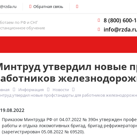
o@rzda.ru
Обратная связь
8 (800) 600-
ботаем по РФ и СНГ
станционное обучение
info@rzda.r
Компания
Минтруд утвердил новые п
работников железнодорож
авная
Информация
Новости
нтруд утвердил новые профстандарты для работников железнодорожн
19.08.2022
Приказом Минтруда РФ от 04.07.2022 № 390н утвержден проф
работы и отдыха локомотивных бригад, бригад рефрижераторн
(зарегистрирован 05.08.2022 № 69520).