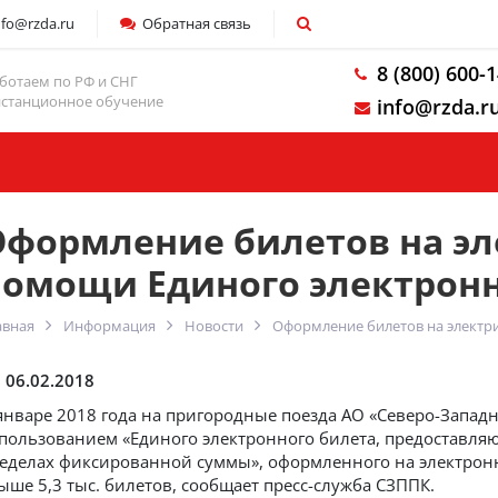
nfo@rzda.ru
Обратная связь
8 (800) 600-
ботаем по РФ и СНГ
станционное обучение
info@rzda.r
Компания
Оформление билетов на эл
помощи Единого электронн
авная
Информация
Новости
Оформление билетов на электр
06.02.2018
январе 2018 года на пригородные поезда АО «Северо-Запад
пользованием «Единого электронного билета, предоставля
еделах фиксированной суммы», оформленного на электрон
ыше 5,3 тыс. билетов, сообщает пресс-служба СЗППК.