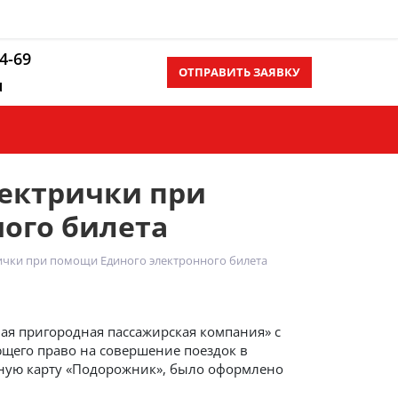
14-69
ОТПРАВИТЬ ЗАЯВКУ
u
Контакты
Еще
ектрички при
ого билета
ички при помощи Единого электронного билета
ная пригородная пассажирская компания» с
ющего право на совершение поездок в
ную карту «Подорожник», было оформлено