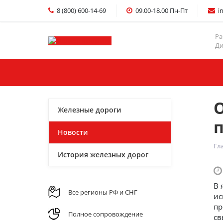
8 (800) 600-14-69
09.00-18.00 Пн-Пт
i
Ра
Ди
Главная
Услуги
Железные дороги
Новости
Гл
История железных дорог
В 
Все регионы РФ и СНГ
ис
пр
Полное сопровождение
св