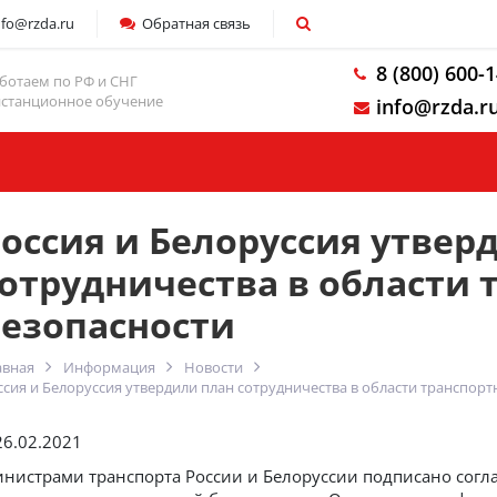
nfo@rzda.ru
Обратная связь
8 (800) 600-
ботаем по РФ и СНГ
станционное обучение
info@rzda.r
Компания
оссия и Белоруссия утвер
отрудничества в области 
безопасности
авная
Информация
Новости
ссия и Белоруссия утвердили план сотрудничества в области транспор
26.02.2021
нистрами транспорта России и Белоруссии подписано согла