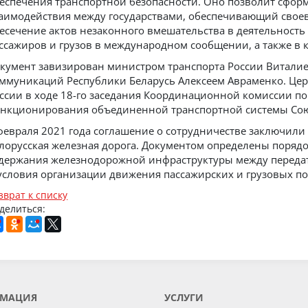
еспечения транспортной безопасности. Оно позволит сф
аимодействия между государствами, обеспечивающий свое
есечение актов незаконного вмешательства в деятельность
ссажиров и грузов в международном сообщении, а также в 
кумент завизирован министром транспорта России Витали
ммуникаций Республики Беларусь Алексеем Авраменко. Це
ссии в ходе 18-го заседания Координационной комиссии 
нкционирования объединенной транспортной системы Союз
февраля 2021 года соглашение о сотрудничестве заключили
лорусская железная дорога. Документом определены порядо
держания железнодорожной инфраструктуры между переда
условия организации движения пассажирских и грузовых по
зврат к списку
делиться:
МАЦИЯ
УСЛУГИ