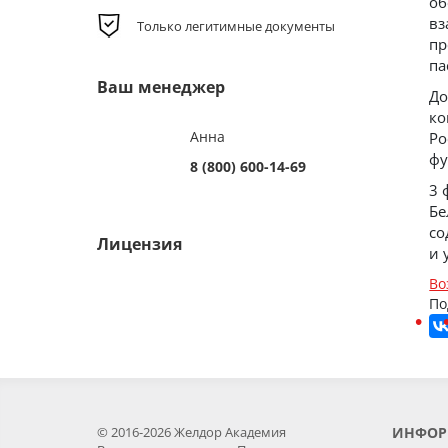
об
вз
Только легитимные документы
пр
па
Ваш менеджер
До
ко
Анна
Ро
фу
8 (800) 600-14-69
3 
Бе
со
Лицензия
и 
Во
По
© 2016-2026 Желдор Академия
ИНФОР